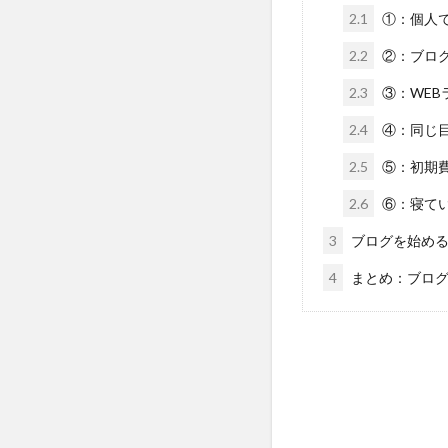
2.1
①：個人
2.2
②：ブロ
2.3
③：WEB
2.4
④：同じ
2.5
⑤：初期
2.6
⑥：寝て
3
ブログを始める
4
まとめ：ブログ