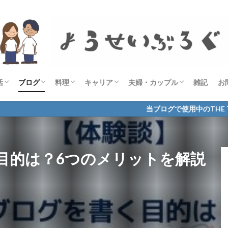
活
ブログ
料理
キャリア
夫婦・カップル
雑記
お
宅食サービス
グルメ
美容・健康
勉強・在宅ワーク
お悩み解決・お役立ち
商品レビュー・比較
ASP
THE THOR
ブログ術
毎日投稿
経過報告
レシピ
自炊記録
資格
社会人
ようせい
当ブログで使用中のTHE THOR
目的は？6つのメリットを解説