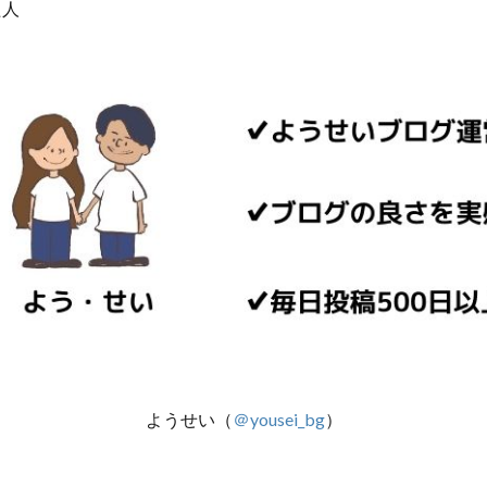
た人
ようせい（
＠yousei_bg
）