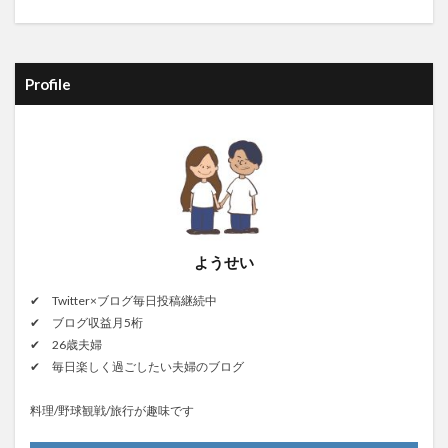
Profile
ようせい
✔ Twitter×ブログ毎日投稿継続中
✔ ブログ収益月5桁
✔ 26歳夫婦
✔ 毎日楽しく過ごしたい夫婦のブログ
料理/野球観戦/旅行が趣味です