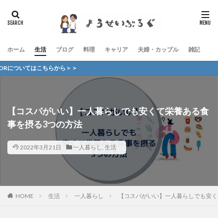
ホーム
生活
ブログ
料理
キャリア
夫婦・カップル
雑記
お
こちらから＞＞
【コスパがいい】一人暮らしでも安くて栄養ある食
事を摂る3つの方法
2022年3月21日
一人暮らし
,
生活
HOME
生活
一人暮らし
【コスパがいい】一人暮らしでも安く