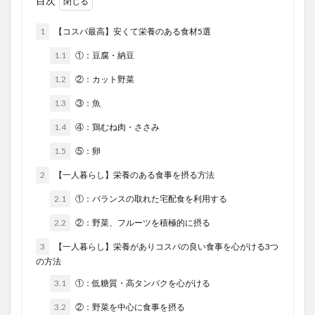
目次
1
【コスパ最高】安くて栄養のある食材5選
1.1
①：豆腐・納豆
1.2
②：カット野菜
1.3
③：魚
1.4
④：鶏むね肉・ささみ
1.5
⑤：卵
2
【一人暮らし】栄養のある食事を摂る方法
2.1
①：バランスの取れた宅配食を利用する
2.2
②：野菜、フルーツを積極的に摂る
3
【一人暮らし】栄養がありコスパの良い食事を心がける3つ
の方法
3.1
①：低糖質・高タンパクを心がける
3.2
②：野菜を中心に食事を摂る