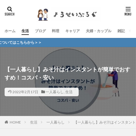
ホーム
生活
ブログ
料理
キャリア
夫婦・カップル
雑記
お
らから＞＞
【一人暮らし】みそ汁はインスタントが簡単でおす
すめ！コスパ・安い
2022年2月17日
一人暮らし
,
生活
HOME
生活
一人暮らし
【一人暮らし】みそ汁はインスタント