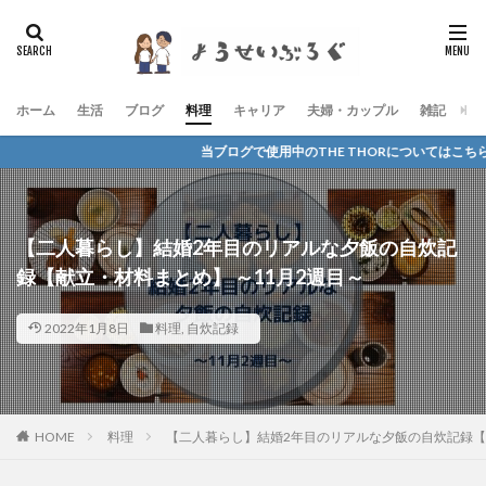
ホーム
生活
ブログ
料理
キャリア
夫婦・カップル
雑記
お
当ブログで使用中のTHE THORについてはこちらから＞＞
【二人暮らし】結婚2年目のリアルな夕飯の自炊記
録【献立・材料まとめ】 ～11月2週目～
2022年1月8日
料理
,
自炊記録
HOME
料理
【二人暮らし】結婚2年目のリアルな夕飯の自炊記録【献