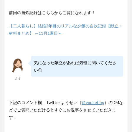
前回の自炊記録はこちらからご覧になれます！
【二人暮らし】結婚2年目のリアルな夕飯の自炊記録【献立・
材料まとめ】 ～11月1週目～
気になった献立があれば気軽に聞いてくださ
い◎
よう
下記のコメント欄、Twitter ようせい（
＠yousei_bg
）のDMな
どでご質問いただけるとすぐにお返事をさせていただきま
す！