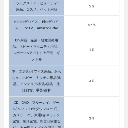
ドラッグストア・ビューティー
5％
用品、コスメ、ペット用品
Kindleデバイス、 Fireデバイ
4.5％
ス、Fire TV、 Amazon Echo
DIY用品、産業・研究開発用
品、ベビー・マタニティ用品、
4％
スポーツ&アウトドア用品、ギ
フト券
本、文房具/オフィス用品、おも
ちゃ、ホビー、キッチン用品/食
3％
器、インテリア/家具/寝具、生
活雑貨、手芸/画材
CD、DVD、ブルーレイ、ゲー
ム/PCソフト(含ダウンロード)、
カメラ、PC、家電(含 キッチン
2％
家電、生活家電、理美容家電な
ど)、カー用品・バイク用品、腕