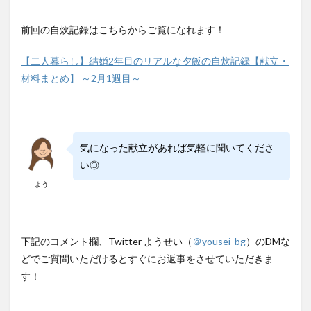
前回の自炊記録はこちらからご覧になれます！
【二人暮らし】結婚2年目のリアルな夕飯の自炊記録【献立・
材料まとめ】 ～2月1週目～
気になった献立があれば気軽に聞いてくださ
い◎
よう
下記のコメント欄、Twitter ようせい（
＠yousei_bg
）のDMな
どでご質問いただけるとすぐにお返事をさせていただきま
す！