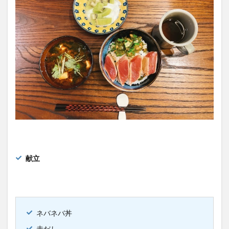
献立
ネバネバ丼
赤だし