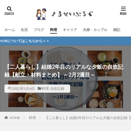
ホーム
生活
ブログ
料理
キャリア
夫婦・カップル
雑記
お
ら＞＞
【二人暮らし】結婚2年目のリアルな夕飯の自炊記
録【献立・材料まとめ】 ～2月2週目～
2022年3月6日
料理
,
自炊記録
HOME
料理
【二人暮らし】結婚2年目のリアルな夕飯の自炊記録【