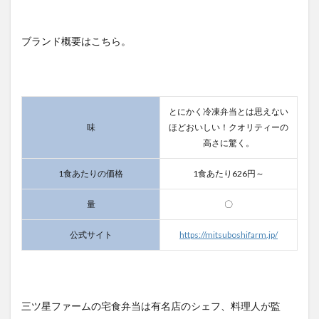
ブランド概要はこちら。
とにかく冷凍弁当とは思えない
味
ほどおいしい！クオリティーの
高さに驚く。
1食あたりの価格
1食あたり626円～
量
〇
公式サイト
https://mitsuboshifarm.jp/
三ツ星ファームの宅食弁当は有名店のシェフ、料理人が監