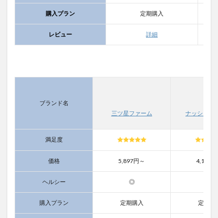
購入プラン
定期購入
レビュー
詳細
ブランド名
三ツ星ファーム
ナッシュ（n
満足度
価格
5,897円～
4,190
ヘルシー
◎
〇
購入プラン
定期購入
定期購