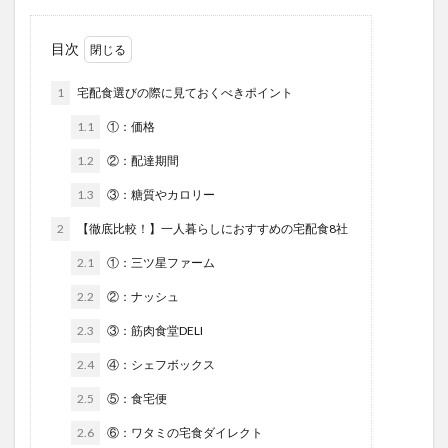
目次
1
宅配食選びの際に見ておくべきポイント
1.1
①：価格
1.2
②：配達期間
1.3
③：糖質やカロリー
2
【徹底比較！】一人暮らしにおすすめの宅配食8社
2.1
①：三ツ星ファーム
2.2
②：ナッシュ
2.3
③：筋肉食堂DELI
2.4
④：シェフボックス
2.5
⑤：食宅便
2.6
⑥：ワタミの宅食ダイレクト