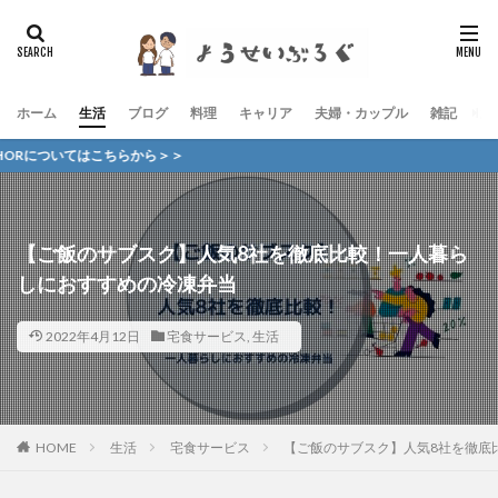
ホーム
生活
ブログ
料理
キャリア
夫婦・カップル
雑記
お
ちらから＞＞
【ご飯のサブスク】人気8社を徹底比較！一人暮ら
しにおすすめの冷凍弁当
2022年4月12日
宅食サービス
,
生活
HOME
生活
宅食サービス
【ご飯のサブスク】人気8社を徹底