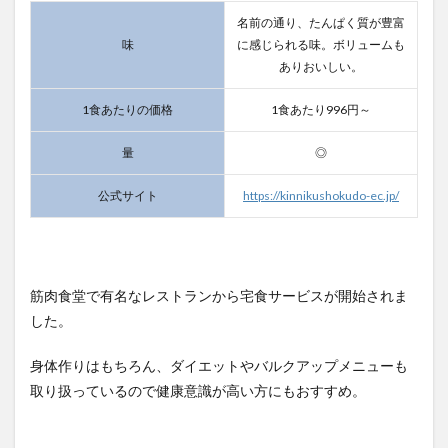
名前の通り、たんぱく質が豊富
味
に感じられる味。ボリュームも
ありおいしい。
1食あたりの価格
1食あたり996円～
量
◎
公式サイト
https://kinnikushokudo-ec.jp/
筋肉食堂で有名なレストランから宅食サービスが開始されま
した。
身体作りはもちろん、ダイエットやバルクアップメニューも
取り扱っているので健康意識が高い方にもおすすめ。