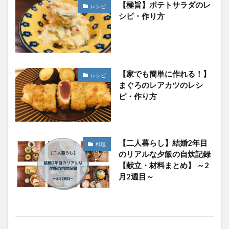
【極旨】ポテトサラダのレ
レシピ
シピ・作り方
【家でも簡単に作れる！】
レシピ
まぐろのレアカツのレシ
ピ・作り方
【二人暮らし】結婚2年目
料理
のリアルな夕飯の自炊記録
【献立・材料まとめ】 ～2
月2週目～