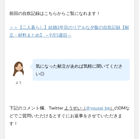
前回の自炊記録はこちらからご覧になれます！
＞＞【二人暮らし】結婚2年目のリアルな夕飯の自炊記録【献
立・材料まとめ】 ～9月5週目～
気になった献立があれば気軽に聞いてくださ
い◎
よう
下記のコメント欄、Twitter
ようせい（
＠yousei_bg
）
のDMな
どでご質問いただけるとすぐにお返事をさせていただきま
す！