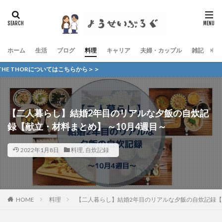
ホーム
生活
ブログ
料理
キャリア
夫婦・カップル
雑記
お
いてはこちらから＞＞
【二人暮らし】結婚2年目のリアルな夕飯の自炊記
録【献立・材料まとめ】 ～10月4週目～
2022年1月8日
料理
,
自炊記録
HOME
料理
【二人暮らし】結婚2年目のリアルな夕飯の自炊記録【献