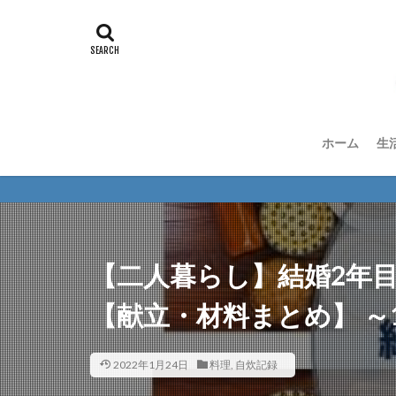
ホーム
生
【二人暮らし】結婚2年
【献立・材料まとめ】 ～
2022年1月24日
料理
,
自炊記録