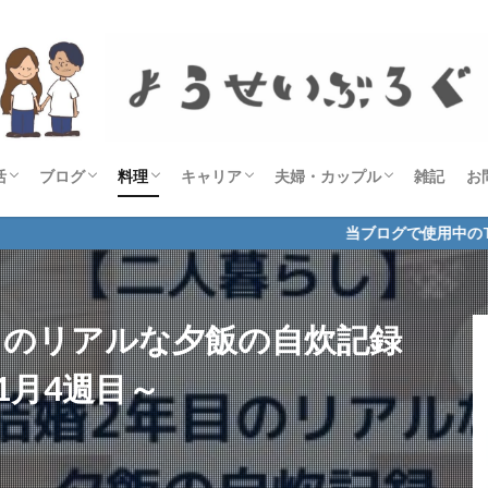
活
ブログ
料理
キャリア
夫婦・カップル
雑記
お
宅食サービス
グルメ
美容・健康
勉強・在宅ワーク
お悩み解決・お役立ち
商品レビュー・比較
ASP
THE THOR
ブログ術
毎日投稿
経過報告
レシピ
自炊記録
資格
社会人
ようせい
当ブログで使用中のTHE THOR
目のリアルな夕飯の自炊記録
1月4週目～