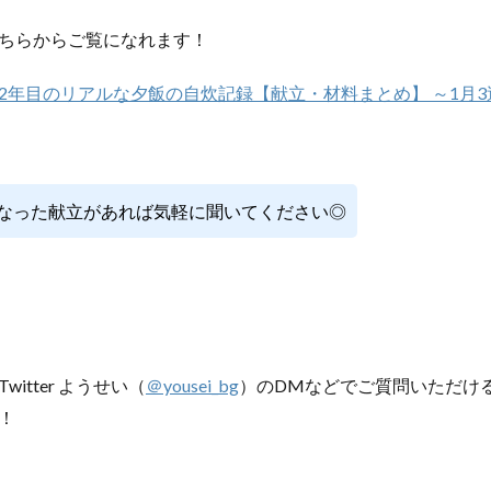
ちらからご覧になれます！
2年目のリアルな夕飯の自炊記録【献立・材料まとめ】 ～1月3
なった献立があれば気軽に聞いてください◎
itter ようせい（
＠yousei_bg
）のDMなどでご質問いただけ
！