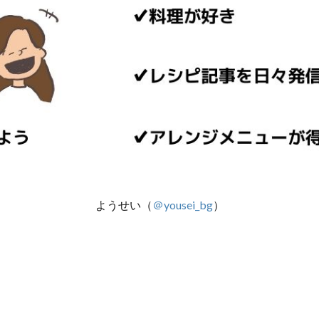
ようせい（
＠yousei_bg
）