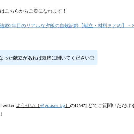
録はこちらからご覧になれます！
結婚2年目のリアルな夕飯の自炊記録【献立・材料まとめ】 ～8
なった献立があれば気軽に聞いてください◎
itter
ようせい（
＠yousei_bg
）
のDMなどでご質問いただけ
！