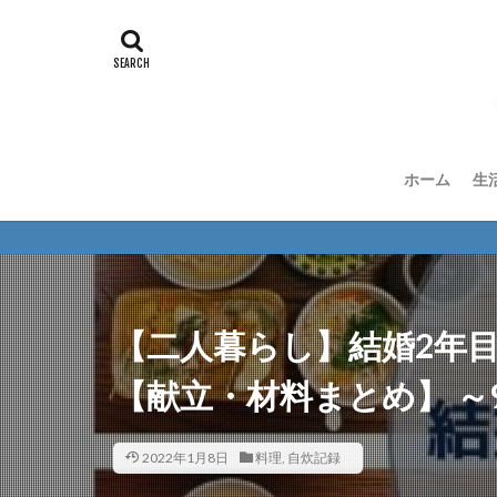
ホーム
生
【二人暮らし】結婚2年
【献立・材料まとめ】 ～
2022年1月8日
料理
,
自炊記録