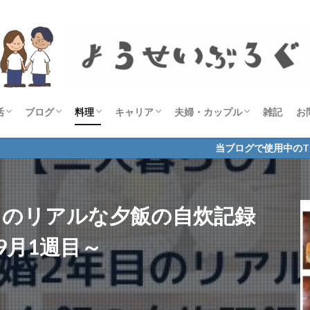
活
ブログ
料理
キャリア
夫婦・カップル
雑記
お
宅食サービス
グルメ
美容・健康
勉強・在宅ワーク
お悩み解決・お役立ち
商品レビュー・比較
ASP
THE THOR
ブログ術
毎日投稿
経過報告
レシピ
自炊記録
資格
社会人
ようせい
当ブログで使用中のTHE THORに
目のリアルな夕飯の自炊記録
9月1週目～