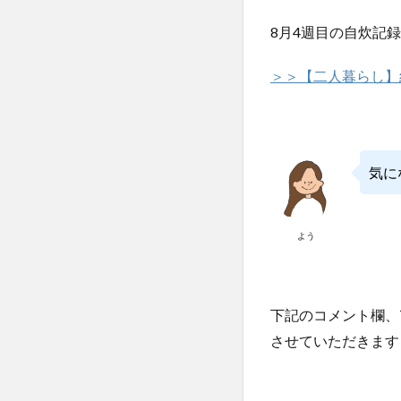
8月4週目の自炊記
＞＞【二人暮らし】
気に
よう
下記のコメント欄、Tw
させていただきます