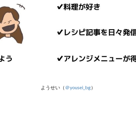
ようせい（
＠yousei_bg
）