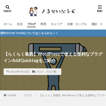
ホーム
生活
ブログ
料理
キャリア
夫婦・カップル
雑記
お
E THORについてはこちらから＞＞
【らくらく装飾】WordPressで使える便利なプラグ
インAddQuicktagをご紹介
2021年9月23日
ブログ
,
ブログ術
HOME
ブログ
【らくらく装飾】WordPressで使える便利なプラグイン