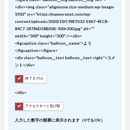
<div><img class=”alignnone size-medium wp-image-
1902″ src=”https://mamorunet.com/wp-
content/uploads/2020/10/C98E9532-E867-4ECB-
84C7-28786D58B01B-300×300.jpg” alt=””
width=”300″ height=”300″ /></div>
<figcaption class=”balloon__name”>よう
</figcaption></figure>
<div class=”balloon__text balloon__text-right”>コメ
ント</div>
終了タグ(s)
</div>
アクセスキーと並び順
入力した数字の順番に表示されます（0でもOK）