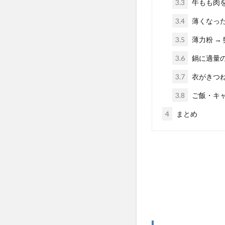
3.3
牛もも肉
3.4
薄くなっ
3.5
薄力粉 →
3.6
鍋に適量
3.7
衣がきつ
3.8
ご飯・キ
4
まとめ