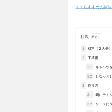
＞＞おすすめの調理
目次
1
材料（２人分
2
下準備
2.1
キャベツ
2.2
しなっと
3
作り方
3.1
鍋にデミ
3.2
ソースに