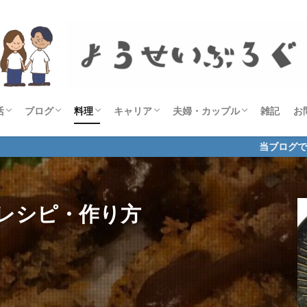
活
ブログ
料理
キャリア
夫婦・カップル
雑記
お
宅食サービス
グルメ
美容・健康
勉強・在宅ワーク
お悩み解決・お役立ち
商品レビュー・比較
ASP
THE THOR
ブログ術
毎日投稿
経過報告
レシピ
自炊記録
資格
社会人
ようせい
当ブログで使用中のTHE TH
レシピ・作り方