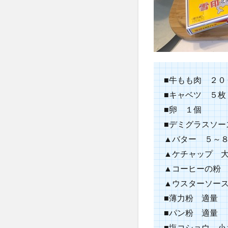
■牛もも肉 ２０
■キャベツ ５枚
■卵 １個
■デミグラスソー
▲バター ５～
▲ケチャップ 
▲コーヒーの粉
▲ウスターソー
■薄力粉 適量
■パン粉 適量
■塩コショウ 小