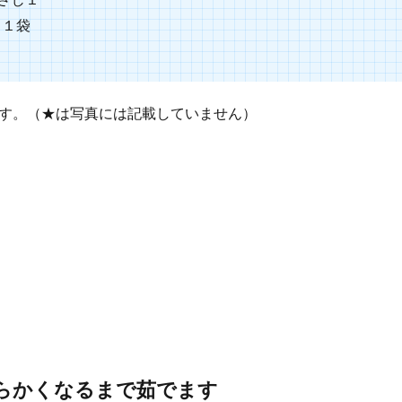
 １袋
す。（★は写真には記載していません）
らかくなるまで茹でます