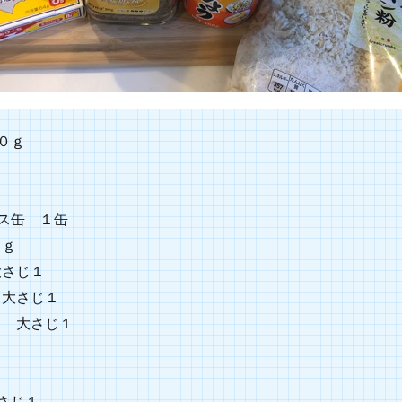
０ｇ
ス缶 １缶
８ｇ
大さじ１
 大さじ１
ス 大さじ１
さじ１