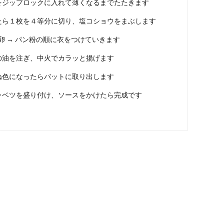
をジップロックに入れて薄くなるまでたたきます
たら１枚を４等分に切り、塩コショウをまぶします
 卵 → パン粉の順に衣をつけていきます
の油を注ぎ、中火でカラッと揚げます
ね色になったらバットに取り出します
ャベツを盛り付け、ソースをかけたら完成です