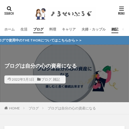
ホーム
生活
ブログ
料理
キャリア
夫婦・カップル
雑記
お
用中のTHE THORについてはこちらから＞＞
ブログは自分の心の資産になる
2022年5月1日
ブログ
,
雑記
HOME
ブログ
ブログは自分の心の資産になる