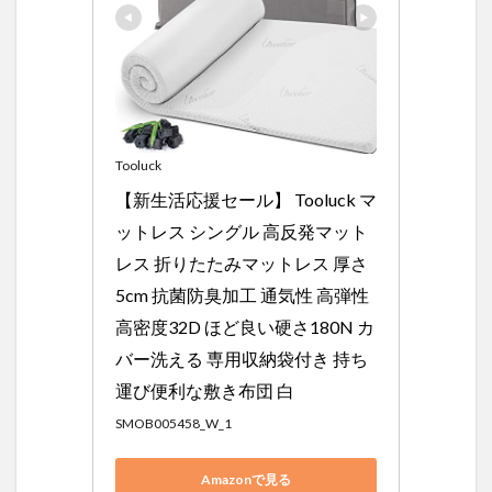
Tooluck
【新生活応援セール】 Tooluck マ
ットレス シングル 高反発マット
レス 折りたたみマットレス 厚さ
5cm 抗菌防臭加工 通気性 高弾性
高密度32D ほど良い硬さ180N カ
バー洗える 専用収納袋付き 持ち
運び便利な敷き布団 白
SMOB005458_W_1
Amazonで見る