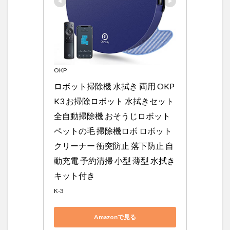
OKP
ロボット掃除機 水拭き 両用 OKP 
K3 お掃除ロボット 水拭きセット 
全自動掃除機 おそうじロボット 
ペットの毛 掃除機ロボ ロボット
クリーナー 衝突防止 落下防止 自
動充電 予約清掃 小型 薄型 水拭き
キット付き
K-3
Amazonで見る