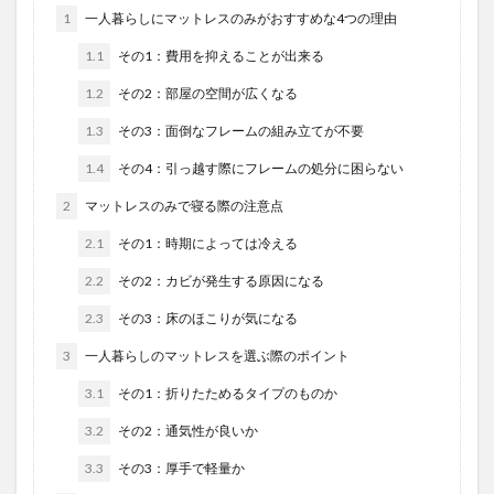
1
一人暮らしにマットレスのみがおすすめな4つの理由
1.1
その1：費用を抑えることが出来る
1.2
その2：部屋の空間が広くなる
1.3
その3：面倒なフレームの組み立てが不要
1.4
その4：引っ越す際にフレームの処分に困らない
2
マットレスのみで寝る際の注意点
2.1
その1：時期によっては冷える
2.2
その2：カビが発生する原因になる
2.3
その3：床のほこりが気になる
3
一人暮らしのマットレスを選ぶ際のポイント
3.1
その1：折りたためるタイプのものか
3.2
その2：通気性が良いか
3.3
その3：厚手で軽量か