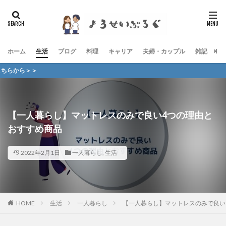
ホーム
生活
ブログ
料理
キャリア
夫婦・カップル
雑記
お
当
【一人暮らし】マットレスのみで良い4つの理由と
おすすめ商品
2022年2月1日
一人暮らし
,
生活
HOME
生活
一人暮らし
【一人暮らし】マットレスのみで良い