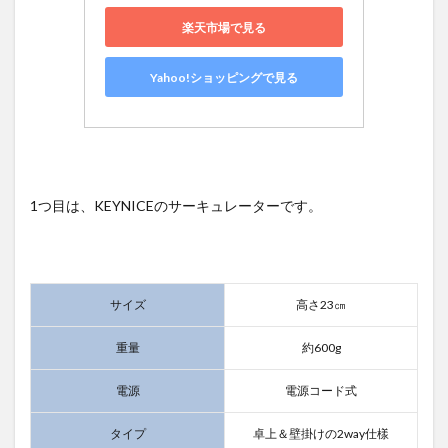
楽天市場で見る
Yahoo!ショッピングで見る
1つ目は、KEYNICEのサーキュレーターです。
サイズ
高さ23㎝
重量
約600g
電源
電源コード式
タイプ
卓上＆壁掛けの2way仕樣