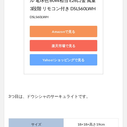
ル 電球色 60W相当 E26口金 風量
3段階 リモコン付き DSLS60LWH
DSLS60LWH
Amazonで見る
楽天市場で見る
Yahoo!ショッピングで見る
3つ目は、ドウシシャのサーキュライトです。
サイズ
18×18×高さ19cm