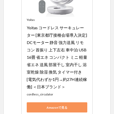
Yoitas
Yoitas コードレス サーキュレー
ター [東京都庁接種会場導入決定] 
DCモーター 静音 強力送風 リモ
コン 首振り 上下左右 車中泊 USB 
16畳 省エネ コンパクト ミニ 軽量 
省エネ 送風 部屋干し 室内干し 浴
室乾燥 除湿 換気 タイマー付き 
[電気代わずか1円→約27H連続稼
働] ＜日本ブランド＞
cordless_circulator
Amazonで見る