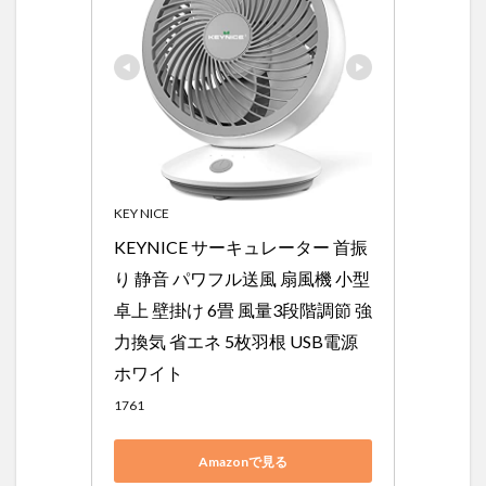
KEY NICE
KEYNICE サーキュレーター 首振
り 静音 パワフル送風 扇風機 小型 
卓上 壁掛け 6畳 風量3段階調節 強
力換気 省エネ 5枚羽根 USB電源 
ホワイト
1761
Amazonで見る