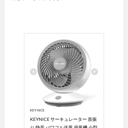
KEY NICE
KEYNICE サーキュレーター 首振
り 静音 パワフル送風 扇風機 小型 