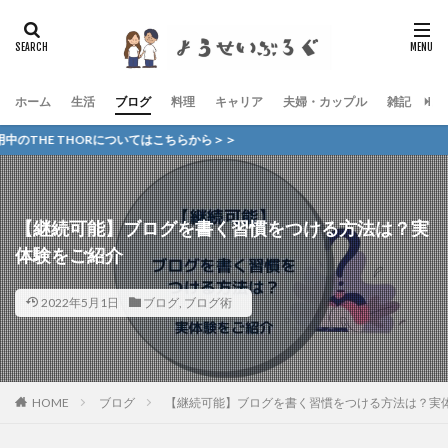
ホーム
生活
ブログ
料理
キャリア
夫婦・カップル
雑記
お
 THORについてはこちらから＞＞
【継続可能】ブログを書く習慣をつける方法は？実
体験をご紹介
2022年5月1日
ブログ
,
ブログ術
HOME
ブログ
【継続可能】ブログを書く習慣をつける方法は？実