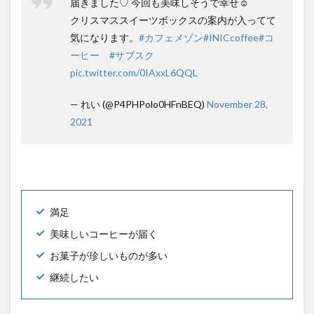
届きました♡ 今回も美味しそうで幸せ☺️
クリスマススイーツボックスの案内が入ってて
気になります。
#カフェメゾン
#INICcoffee
#コ
ーヒー
#サブスク
pic.twitter.com/0IAxxL6QQL
— れい (@P4PHPolo0HFnBEQ)
November 28,
2021
満足
美味しいコーヒーが届く
お菓子が珍しいものが多い
継続したい