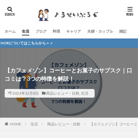
ホーム
生活
ブログ
料理
キャリア
夫婦・カップル
雑記
お
はこちらから＞＞
【カフェメゾン】コーヒーとお菓子のサブスク｜口
コミは？3つの特徴を解説！
2021年12月8日
商品レビュー・比較
,
生活
HOME
生活
商品レビュー・比較
【カフェメゾン】コーヒーと