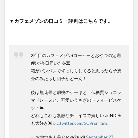
▼カフェメゾンの口コミ・評判はこちらです。
2回目のカフェメゾン(コーヒーとおやつの定期
便)が今日届いた☕️💌
箱がパンパンでずっしりしてると思ったら予想
外のみたらし団子がどーん！
後は無花果と胡桃のケーキと、低糖質ショコラ
マドレーヌと、可愛いうさぎのトフィービスケ
ット🐇
どれもこれも素敵なチョイスで嬉しい☺️INIC☕️
も大好き💓
pic.twitter.com/5CVrEnrtmE
— おやつさん🥞 (@oya2zuki)
September 27,